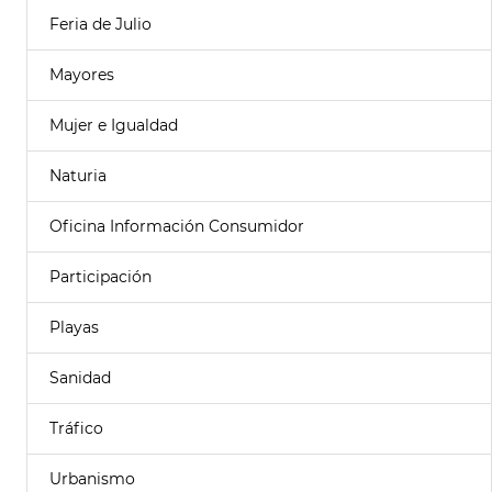
Feria de Julio
Mayores
Mujer e Igualdad
Naturia
Oficina Información Consumidor
Participación
Playas
Sanidad
Tráfico
Urbanismo