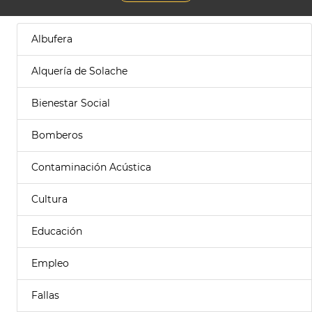
Albufera
Alquería de Solache
Bienestar Social
Bomberos
Contaminación Acústica
Cultura
Educación
Empleo
Fallas