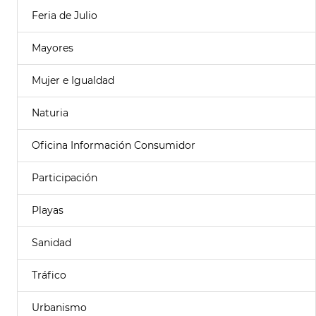
Feria de Julio
Mayores
Mujer e Igualdad
Naturia
Oficina Información Consumidor
Participación
Playas
Sanidad
Tráfico
Urbanismo