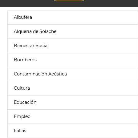
Albufera
Alquería de Solache
Bienestar Social
Bomberos
Contaminación Acústica
Cultura
Educación
Empleo
Fallas