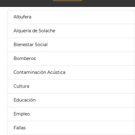
Albufera
Alquería de Solache
Bienestar Social
Bomberos
Contaminación Acústica
Cultura
Educación
Empleo
Fallas