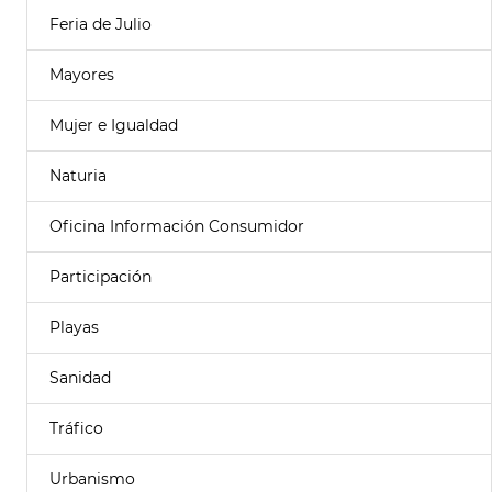
Feria de Julio
Mayores
Mujer e Igualdad
Naturia
Oficina Información Consumidor
Participación
Playas
Sanidad
Tráfico
Urbanismo