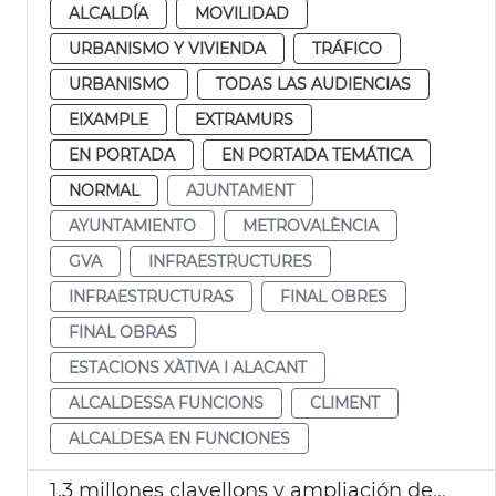
ALCALDÍA
MOVILIDAD
URBANISMO Y VIVIENDA
TRÁFICO
URBANISMO
TODAS LAS AUDIENCIAS
EIXAMPLE
EXTRAMURS
EN PORTADA
EN PORTADA TEMÁTICA
NORMAL
AJUNTAMENT
AYUNTAMIENTO
METROVALÈNCIA
GVA
INFRAESTRUCTURES
INFRAESTRUCTURAS
FINAL OBRES
FINAL OBRAS
ESTACIONS XÀTIVA I ALACANT
ALCALDESSA FUNCIONS
CLIMENT
ALCALDESA EN FUNCIONES
1,3 millones clavellons y ampliación decoración tribuna autoridades Batalla Flores