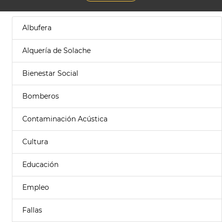
Albufera
Alquería de Solache
Bienestar Social
Bomberos
Contaminación Acústica
Cultura
Educación
Empleo
Fallas