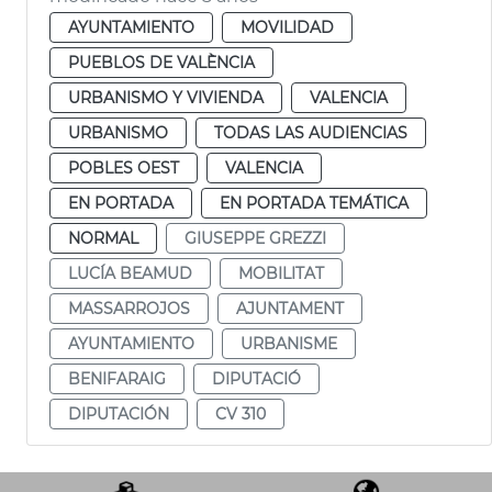
AYUNTAMIENTO
MOVILIDAD
PUEBLOS DE VALÈNCIA
URBANISMO Y VIVIENDA
VALENCIA
URBANISMO
TODAS LAS AUDIENCIAS
POBLES OEST
VALENCIA
EN PORTADA
EN PORTADA TEMÁTICA
NORMAL
GIUSEPPE GREZZI
LUCÍA BEAMUD
MOBILITAT
MASSARROJOS
AJUNTAMENT
AYUNTAMIENTO
URBANISME
BENIFARAIG
DIPUTACIÓ
DIPUTACIÓN
CV 310