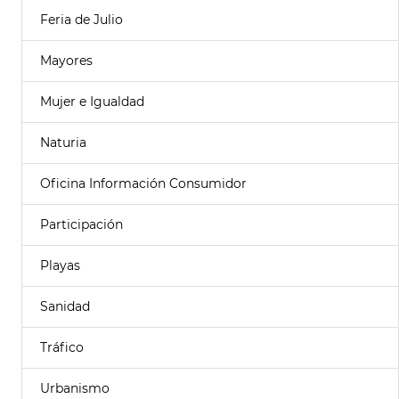
Feria de Julio
Mayores
Mujer e Igualdad
Naturia
Oficina Información Consumidor
Participación
Playas
Sanidad
Tráfico
Urbanismo