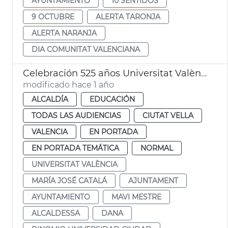
AYUNTAMIENTO
10 SENTIDOS
9 OCTUBRE
ALERTA TARONJA
ALERTA NARANJA
DIA COMUNITAT VALENCIANA
Celebración 525 años Universitat València
modificado hace 1 año
ALCALDÍA
EDUCACIÓN
TODAS LAS AUDIENCIAS
CIUTAT VELLA
VALENCIA
EN PORTADA
EN PORTADA TEMÁTICA
NORMAL
UNIVERSITAT VALÈNCIA
MARÍA JOSÉ CATALÁ
AJUNTAMENT
AYUNTAMIENTO
MAVI MESTRE
ALCALDESSA
DANA