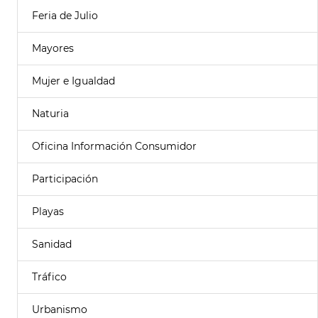
Feria de Julio
Mayores
Mujer e Igualdad
Naturia
Oficina Información Consumidor
Participación
Playas
Sanidad
Tráfico
Urbanismo