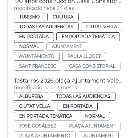
120 años construcción Casa Consistorial València
modificado hace 24 días
TURISMO
CULTURA
TODAS LAS AUDIENCIAS
CIUTAT VELLA
EN PORTADA
EN PORTADA TEMÁTICA
NORMAL
AJUNTAMENT
AYUNTAMIENTO
PAULA LLOBET
SANT FRANCESC
CASA CONSISTORIAL
Tastarròs 2026 plaça Ajuntament València
modificado hace 3 meses
ALBUFERA
TODAS LAS AUDIENCIAS
CIUTAT VELLA
EN PORTADA
EN PORTADA TEMÁTICA
NORMAL
JOSÉ GOSÁLBEZ
PLAÇA AJUNTAMENT
PLAZA AYUNTAMIENTO
AJUNTAMENT