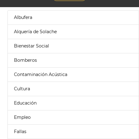
Albufera
Alquería de Solache
Bienestar Social
Bomberos
Contaminación Acústica
Cultura
Educación
Empleo
Fallas