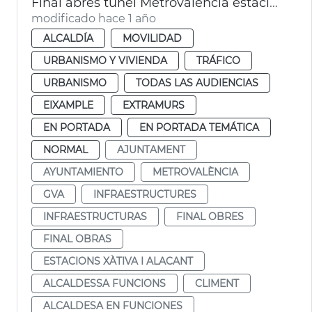
Final abres túnel Metrovalencia estaciones de Xàtiva y Alicante
modificado hace 1 año
ALCALDÍA
MOVILIDAD
URBANISMO Y VIVIENDA
TRÁFICO
URBANISMO
TODAS LAS AUDIENCIAS
EIXAMPLE
EXTRAMURS
EN PORTADA
EN PORTADA TEMÁTICA
NORMAL
AJUNTAMENT
AYUNTAMIENTO
METROVALÈNCIA
GVA
INFRAESTRUCTURES
INFRAESTRUCTURAS
FINAL OBRES
FINAL OBRAS
ESTACIONS XÀTIVA I ALACANT
ALCALDESSA FUNCIONS
CLIMENT
ALCALDESA EN FUNCIONES