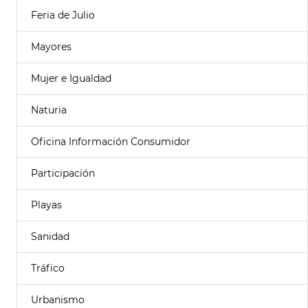
Feria de Julio
Mayores
Mujer e Igualdad
Naturia
Oficina Información Consumidor
Participación
Playas
Sanidad
Tráfico
Urbanismo