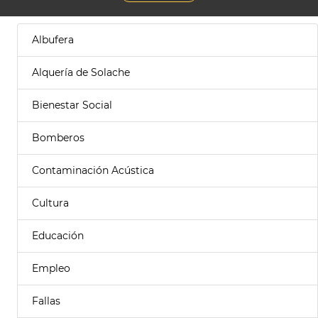
Albufera
Alquería de Solache
Bienestar Social
Bomberos
Contaminación Acústica
Cultura
Educación
Empleo
Fallas