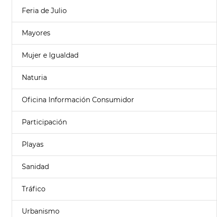
Feria de Julio
Mayores
Mujer e Igualdad
Naturia
Oficina Información Consumidor
Participación
Playas
Sanidad
Tráfico
Urbanismo