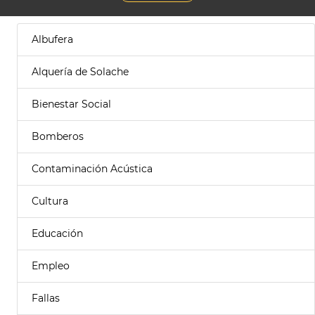
Albufera
Alquería de Solache
Bienestar Social
Bomberos
Contaminación Acústica
Cultura
Educación
Empleo
Fallas