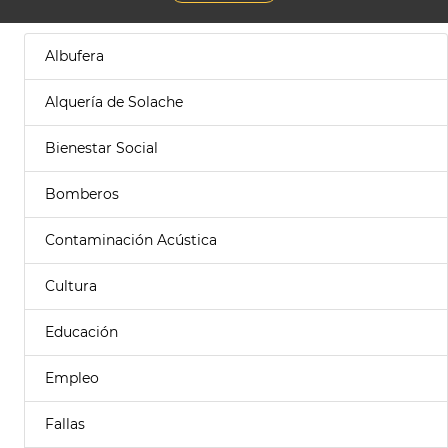
Albufera
Alquería de Solache
Bienestar Social
Bomberos
Contaminación Acústica
Cultura
Educación
Empleo
Fallas