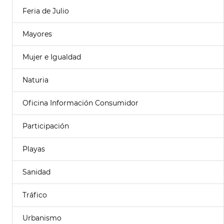
Feria de Julio
Mayores
Mujer e Igualdad
Naturia
Oficina Información Consumidor
Participación
Playas
Sanidad
Tráfico
Urbanismo