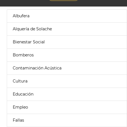
Albufera
Alquería de Solache
Bienestar Social
Bomberos
Contaminación Acústica
Cultura
Educación
Empleo
Fallas