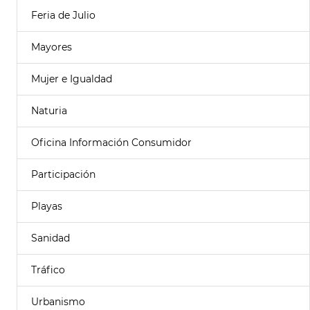
Feria de Julio
Mayores
Mujer e Igualdad
Naturia
Oficina Información Consumidor
Participación
Playas
Sanidad
Tráfico
Urbanismo