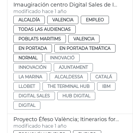
Imaugiración centro Digital Sales de IBM en València
modificado hace 1 año
ALCALDÍA
VALENCIA
EMPLEO
TODAS LAS AUDIENCIAS
POBLATS MARITIMS
VALENCIA
EN PORTADA
EN PORTADA TEMÁTICA
NORMAL
INNOVACIÓ
INNOVACIÓN
AJUNTAMENT
LA MARINA
ALCALDESSA
CATALÁ
LLOBET
THE TERMINAL HUB
IBM
DIGITAL SALES
HUB DIGITAL
DIGITAL
Proyecto Éfeso València; Itinerarios formativos
modificado hace 1 año