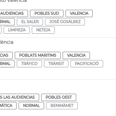
to València
 AUDIENCIAS
POBLES SUD
VALENCIA
RMAL
EL SALER
JOSÉ GOSÁLBEZ
LIMPIEZA
NETEJA
lència
CIAS
POBLATS MARITIMS
VALENCIA
RMAL
TRÁFICO
TRÀNSIT
PACIFICACIÓ
S LAS AUDIENCIAS
POBLES OEST
MÁTICA
NORMAL
BENIMÀMET