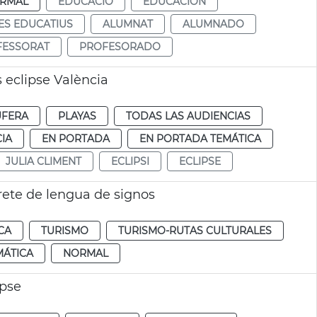
RMAL
EDUCACIÓ
EDUCACIÓN
ES EDUCATIUS
ALUMNAT
ALUMNADO
FESSORAT
PROFESORADO
 eclipse València
UFERA
PLAYAS
TODAS LAS AUDIENCIAS
IA
EN PORTADA
EN PORTADA TEMÁTICA
JULIA CLIMENT
ECLIPSI
ECLIPSE
rete de lengua de signos
CA
TURISMO
TURISMO-RUTAS CULTURALES
MÁTICA
NORMAL
ipse