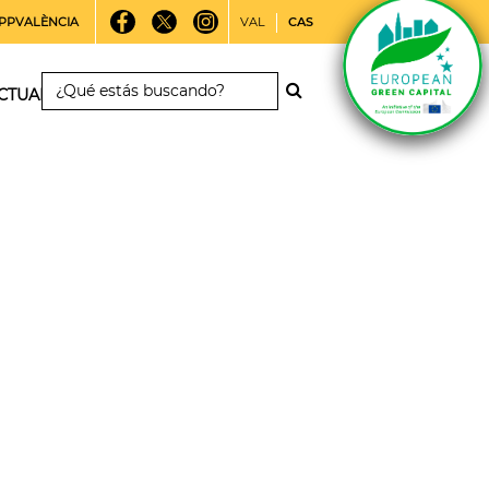
PPVALÈNCIA
VAL
CAS
CTUALIDAD