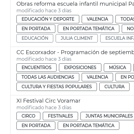
Obras reforma escuela infantil municipal P
modificado hace 3 días
EDUCACIÓN Y DEPORTE
VALENCIA
TODAS
EN PORTADA
EN PORTADA TEMÁTICA
NO
EDUCACIÓN
JULIA CLIMENT
ESCUELA INF
CC Escorxador - Programación de septiem
modificado hace 3 días
ENCUENTROS
EXPOSICIONES
MÚSICA
TODAS LAS AUDIENCIAS
VALENCIA
EN P
CULTURA Y FIESTAS POPULARES
CULTURA
XI Festival Circ Voramar
modificado hace 3 días
CIRCO
FESTIVALES
JUNTAS MUNICIPALES
EN PORTADA
EN PORTADA TEMÁTICA