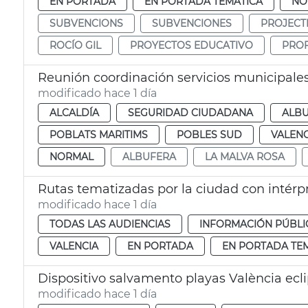
EN PORTADA
EN PORTADA TEMÁTICA
NO
SUBVENCIONS
SUBVENCIONES
PROJECT
ROCÍO GIL
PROYECTOS EDUCATIVO
PRO
Reunión coordinación servicios municipales
modificado hace 1 día
ALCALDÍA
SEGURIDAD CIUDADANA
ALB
POBLATS MARITIMS
POBLES SUD
VALENC
NORMAL
ALBUFERA
LA MALVA ROSA
Rutas tematizadas por la ciudad con intérp
modificado hace 1 día
TODAS LAS AUDIENCIAS
INFORMACIÓN PÚBLI
VALENCIA
EN PORTADA
EN PORTADA TE
Dispositivo salvamento playas València ecl
modificado hace 1 día