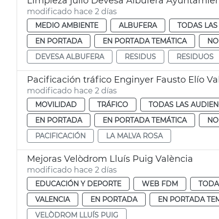
Limpieza julio Devesa Albufera Ayuntamien
modificado hace 2 días
MEDIO AMBIENTE
ALBUFERA
TODAS LAS
EN PORTADA
EN PORTADA TEMÁTICA
NO
DEVESA ALBUFERA
RESIDUS
RESIDUOS
Pacificación tráfico Enginyer Fausto Elío Va
modificado hace 2 días
MOVILIDAD
TRÁFICO
TODAS LAS AUDIEN
EN PORTADA
EN PORTADA TEMÁTICA
NO
PACIFICACIÓN
LA MALVA ROSA
Mejoras Velòdrom Lluís Puig València
modificado hace 2 días
EDUCACIÓN Y DEPORTE
WEB FDM
TODA
VALENCIA
EN PORTADA
EN PORTADA TE
VELÒDROM LLUÍS PUIG