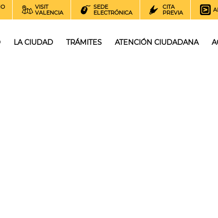
NO
VISIT
SEDE
CITA
A
VALENCIA
ELECTRÓNICA
PREVIA
O
LA CIUDAD
TRÁMITES
ATENCIÓN CIUDADANA
A