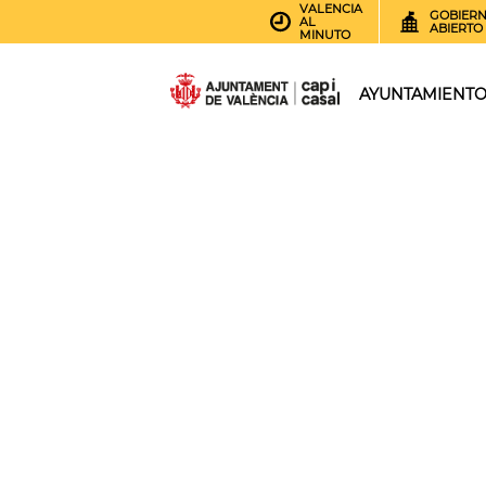
VALENCIA
GOBIER
AL
ABIERTO
MINUTO
AYUNTAMIENT