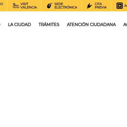
NO
VISIT
SEDE
CITA
A
VALENCIA
ELECTRÓNICA
PREVIA
O
LA CIUDAD
TRÁMITES
ATENCIÓN CIUDADANA
A