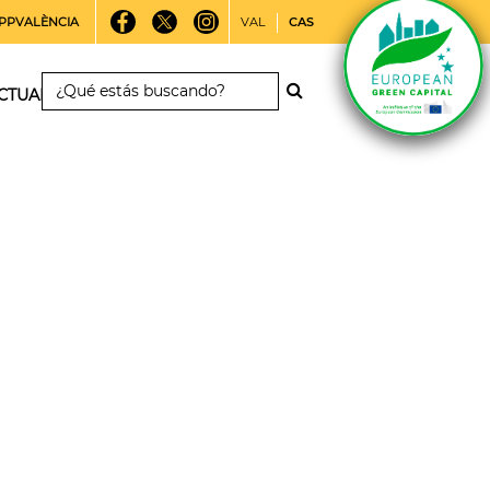
PPVALÈNCIA
VAL
CAS
CTUALIDAD