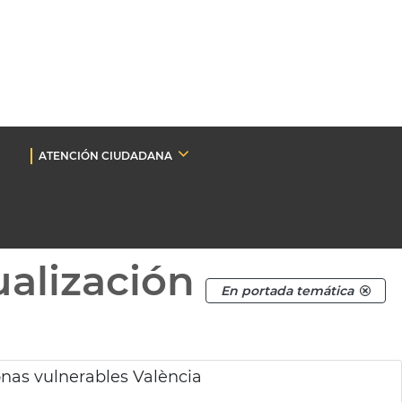
ATENCIÓN CIUDADANA
ualización
En portada temática
onas vulnerables València