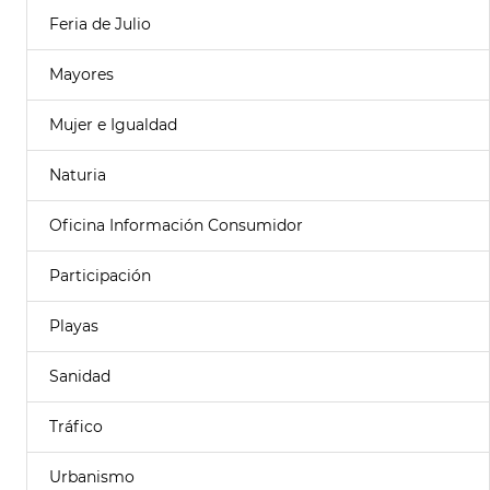
Feria de Julio
Mayores
Mujer e Igualdad
Naturia
Oficina Información Consumidor
Participación
Playas
Sanidad
Tráfico
Urbanismo