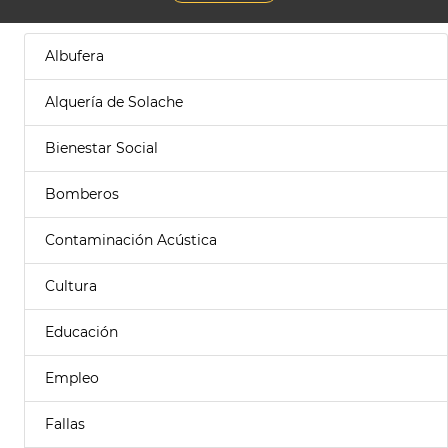
Albufera
Alquería de Solache
Bienestar Social
Bomberos
Contaminación Acústica
Cultura
Educación
Empleo
Fallas