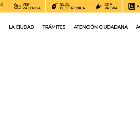
NO
VISIT
SEDE
CITA
A
VALENCIA
ELECTRÓNICA
PREVIA
O
LA CIUDAD
TRÁMITES
ATENCIÓN CIUDADANA
A