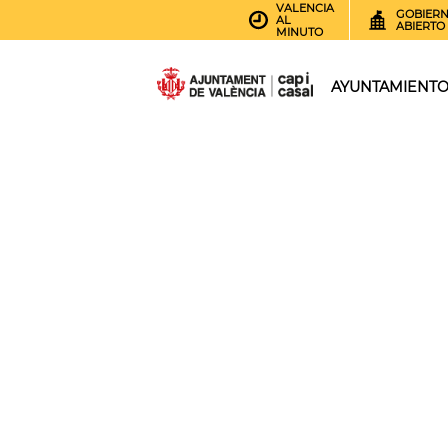
VALENCIA
GOBIER
AL
ABIERTO
MINUTO
AYUNTAMIENT