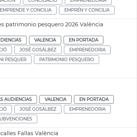
IACIÓN
CONCILIACIÓ
EMPRENEDORIA
EMPRENDE Y CONCILIA
EMPRÉN Y CONCILIA
nes patrimonio pesquero 2026 València
DIENCIAS
VALENCIA
EN PORTADA
CIÓ
JOSÉ GOSÁLBEZ
EMPRENEDORIA
NI PESQUER
PATRIMONIO PESQUERO
a
S AUDIENCIAS
VALENCIA
EN PORTADA
CIÓ
JOSÉ GOSÁLBEZ
EMPRENEDORIA
UBVENCIONES
lles Fallas València