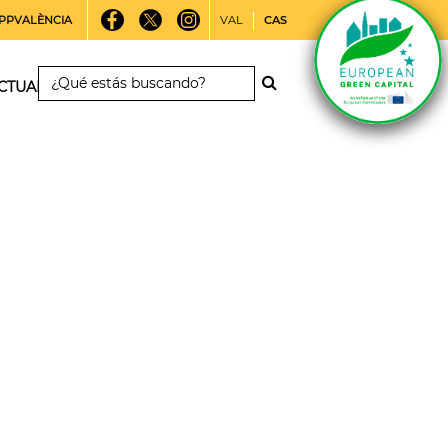
PPVALÈNCIA
VAL
CAS
CTUALIDAD