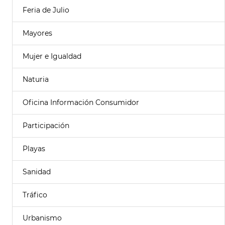
Feria de Julio
Mayores
Mujer e Igualdad
Naturia
Oficina Información Consumidor
Participación
Playas
Sanidad
Tráfico
Urbanismo