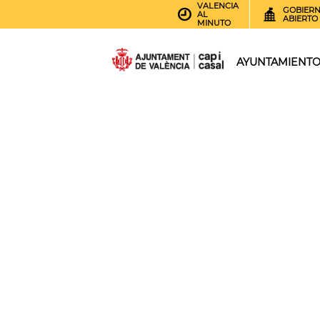
VALENCIA
GOBIER
AL
ABIERTO
MINUTO
AYUNTAMIENT