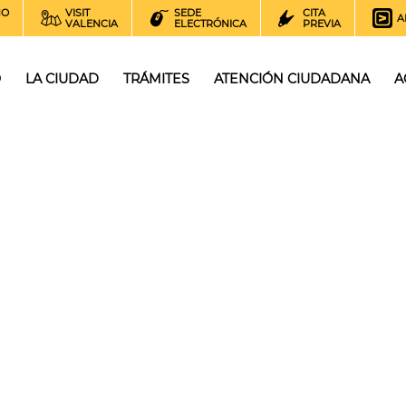
NO
VISIT
SEDE
CITA
A
VALENCIA
ELECTRÓNICA
PREVIA
O
LA CIUDAD
TRÁMITES
ATENCIÓN CIUDADANA
A