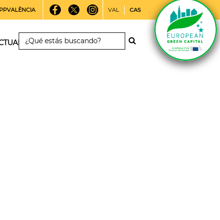
PPVALÈNCIA
VAL
CAS
CTUALIDAD