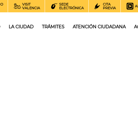
NO
VISIT
SEDE
CITA
A
VALENCIA
ELECTRÓNICA
PREVIA
O
LA CIUDAD
TRÁMITES
ATENCIÓN CIUDADANA
A