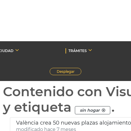
CIUDAD
TRÁMITES
Desplegar
Contenido con Vis
y etiqueta
.
sin hogar
València crea 50 nuevas plazas alojamient
modificado hace 7 meses