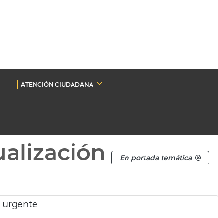
ATENCIÓN CIUDADANA
ualización
En portada temática
o urgente