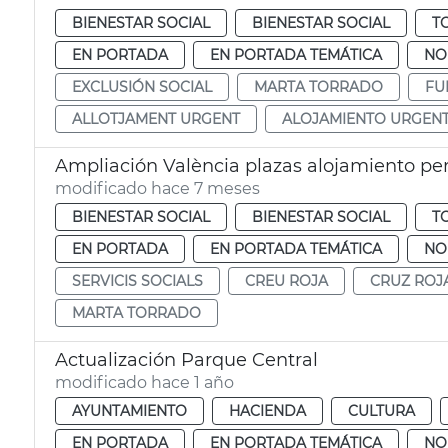
BIENESTAR SOCIAL
BIENESTAR SOCIAL
T
EN PORTADA
EN PORTADA TEMÁTICA
NO
EXCLUSIÓN SOCIAL
MARTA TORRADO
FU
ALLOTJAMENT URGENT
ALOJAMIENTO URGEN
Ampliación València plazas alojamiento pe
modificado hace 7 meses
BIENESTAR SOCIAL
BIENESTAR SOCIAL
T
EN PORTADA
EN PORTADA TEMÁTICA
NO
SERVICIS SOCIALS
CREU ROJA
CRUZ ROJ
MARTA TORRADO
Actualización Parque Central
modificado hace 1 año
AYUNTAMIENTO
HACIENDA
CULTURA
EN PORTADA
EN PORTADA TEMÁTICA
NO