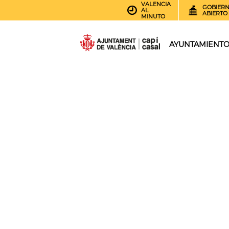
VALENCIA
GOBIER
AL
ABIERTO
MINUTO
AYUNTAMIENT