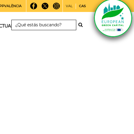
PPVALÈNCIA
VAL
CAS
CTUALIDAD