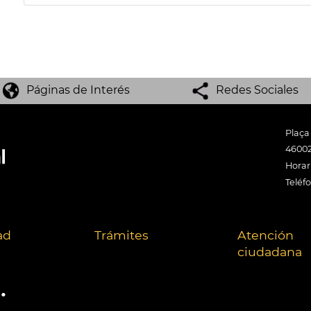
Páginas de Interés
Redes Sociales
Plaça
46002
Horari
Teléf
ad
Trámites
Atención
ciudadana
.