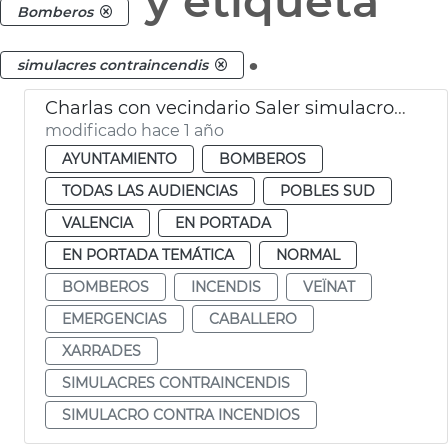
y etiqueta
Bomberos
.
simulacres contraincendis
Charlas con vecindario Saler simulacros contra incendis
modificado hace 1 año
AYUNTAMIENTO
BOMBEROS
TODAS LAS AUDIENCIAS
POBLES SUD
VALENCIA
EN PORTADA
EN PORTADA TEMÁTICA
NORMAL
BOMBEROS
INCENDIS
VEÏNAT
EMERGENCIAS
CABALLERO
XARRADES
SIMULACRES CONTRAINCENDIS
SIMULACRO CONTRA INCENDIOS