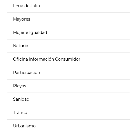
Feria de Julio
Mayores
Mujer e Igualdad
Naturia
Oficina Información Consumidor
Participación
Playas
Sanidad
Tráfico
Urbanismo