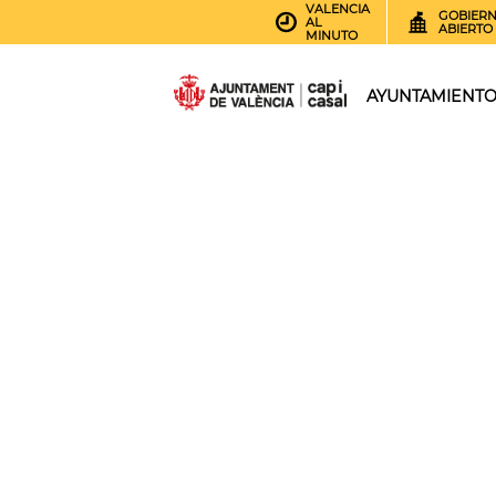
VALENCIA
GOBIER
AL
ABIERTO
MINUTO
AYUNTAMIENT