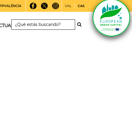
PPVALÈNCIA
VAL
CAS
CTUALIDAD