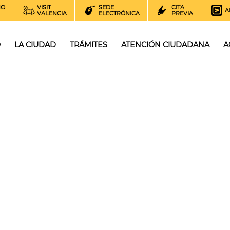
NO
VISIT
SEDE
CITA
A
VALENCIA
ELECTRÓNICA
PREVIA
O
LA CIUDAD
TRÁMITES
ATENCIÓN CIUDADANA
A