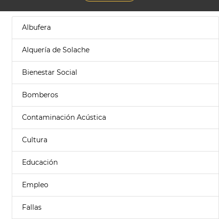
Albufera
Alquería de Solache
Bienestar Social
Bomberos
Contaminación Acústica
Cultura
Educación
Empleo
Fallas