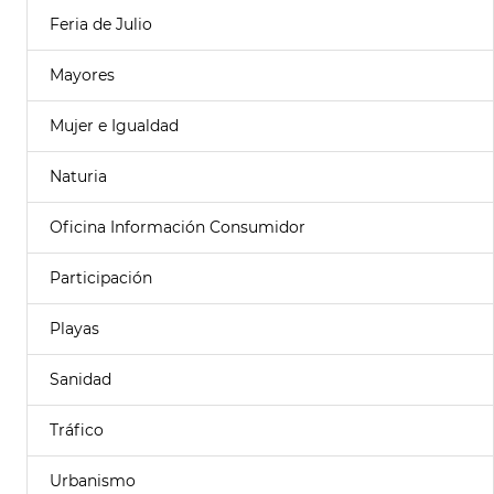
Feria de Julio
Mayores
Mujer e Igualdad
Naturia
Oficina Información Consumidor
Participación
Playas
Sanidad
Tráfico
Urbanismo