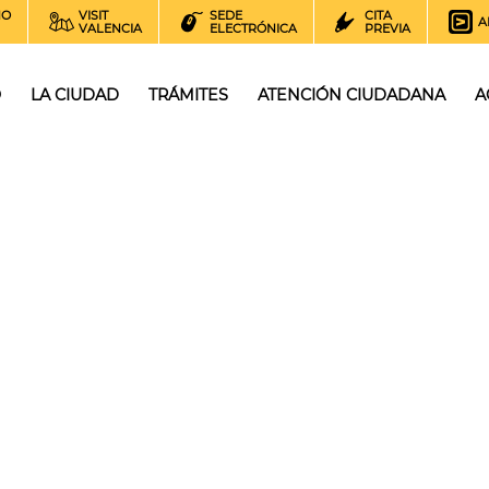
NO
VISIT
SEDE
CITA
A
VALENCIA
ELECTRÓNICA
PREVIA
O
LA CIUDAD
TRÁMITES
ATENCIÓN CIUDADANA
A