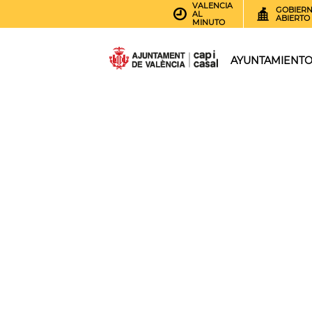
VALENCIA
GOBIER
AL
ABIERTO
MINUTO
AYUNTAMIENT