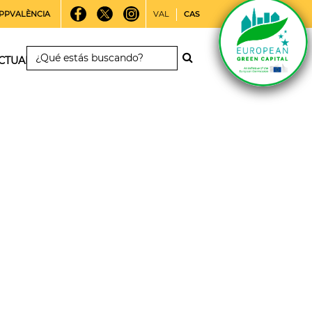
PPVALÈNCIA
VAL
CAS
CTUALIDAD