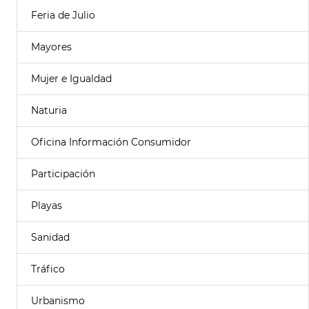
Feria de Julio
Mayores
Mujer e Igualdad
Naturia
Oficina Información Consumidor
Participación
Playas
Sanidad
Tráfico
Urbanismo