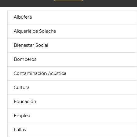
Albufera
Alquería de Solache
Bienestar Social
Bomberos
Contaminación Acústica
Cultura
Educación
Empleo
Fallas