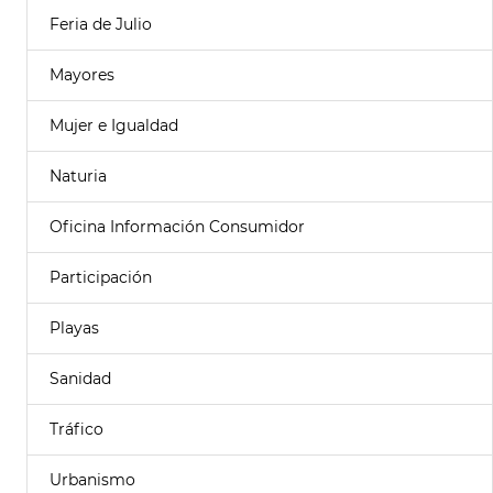
Feria de Julio
Mayores
Mujer e Igualdad
Naturia
Oficina Información Consumidor
Participación
Playas
Sanidad
Tráfico
Urbanismo