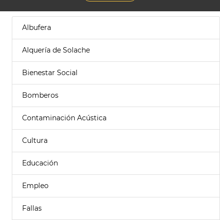
Albufera
Alquería de Solache
Bienestar Social
Bomberos
Contaminación Acústica
Cultura
Educación
Empleo
Fallas