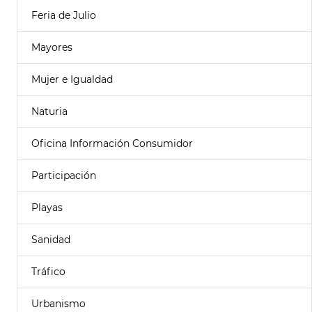
Feria de Julio
Mayores
Mujer e Igualdad
Naturia
Oficina Información Consumidor
Participación
Playas
Sanidad
Tráfico
Urbanismo