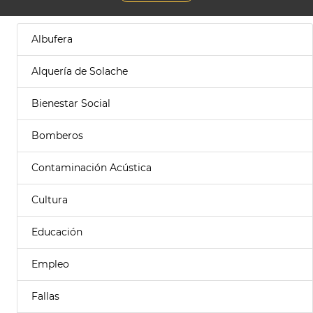
Albufera
Alquería de Solache
Bienestar Social
Bomberos
Contaminación Acústica
Cultura
Educación
Empleo
Fallas