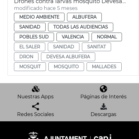
Drones contra larvas mosquito Devesa Albufera València
modificado hace 5 meses
MEDIO AMBIENTE
ALBUFERA
SANIDAD
TODAS LAS AUDIENCIAS
POBLES SUD
VALENCIA
NORMAL
EL SALER
SANIDAD
SANITAT
DRON
DEVESA ALBUFERA
MOSQUIT
MOSQUITO
MALLADES
Nuestras Apps
Páginas de Interés
Redes Sociales
Descargas