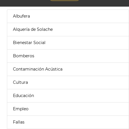
Albufera
Alquería de Solache
Bienestar Social
Bomberos
Contaminación Acústica
Cultura
Educación
Empleo
Fallas