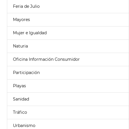
Feria de Julio
Mayores
Mujer e Igualdad
Naturia
Oficina Información Consumidor
Participación
Playas
Sanidad
Tráfico
Urbanismo