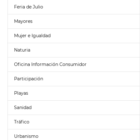
Feria de Julio
Mayores
Mujer e Igualdad
Naturia
Oficina Información Consumidor
Participación
Playas
Sanidad
Tráfico
Urbanismo