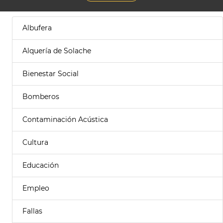
Albufera
Alquería de Solache
Bienestar Social
Bomberos
Contaminación Acústica
Cultura
Educación
Empleo
Fallas