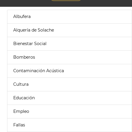
Albufera
Alquería de Solache
Bienestar Social
Bomberos
Contaminación Acústica
Cultura
Educación
Empleo
Fallas