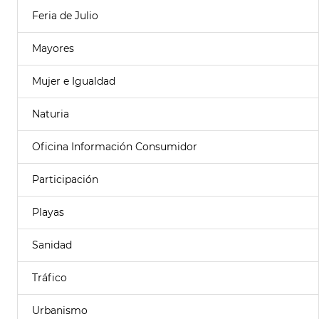
Feria de Julio
Mayores
Mujer e Igualdad
Naturia
Oficina Información Consumidor
Participación
Playas
Sanidad
Tráfico
Urbanismo