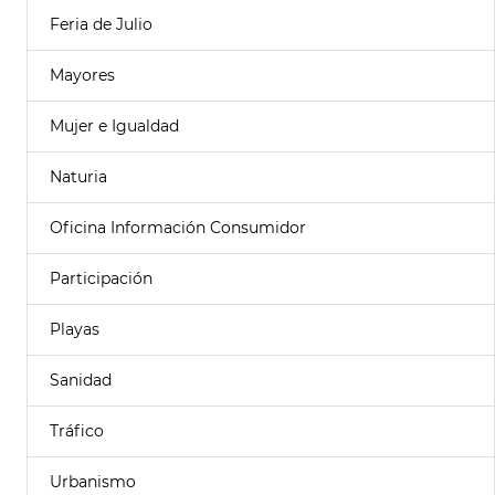
Feria de Julio
Mayores
Mujer e Igualdad
Naturia
Oficina Información Consumidor
Participación
Playas
Sanidad
Tráfico
Urbanismo