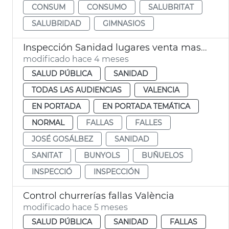
CONSUM
CONSUMO
SALUBRITAT
SALUBRIDAD
GIMNASIOS
Inspección Sanidad lugares venta masas fritas Fallas València
modificado hace 4 meses
SALUD PÚBLICA
SANIDAD
TODAS LAS AUDIENCIAS
VALENCIA
EN PORTADA
EN PORTADA TEMÁTICA
NORMAL
FALLAS
FALLES
JOSÉ GOSÁLBEZ
SANIDAD
SANITAT
BUNYOLS
BUÑUELOS
INSPECCIÓ
INSPECCIÓN
Control churrerías fallas València
modificado hace 5 meses
SALUD PÚBLICA
SANIDAD
FALLAS