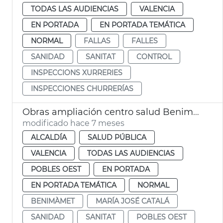
TODAS LAS AUDIENCIAS
VALENCIA
EN PORTADA
EN PORTADA TEMÁTICA
NORMAL
FALLAS
FALLES
SANIDAD
SANITAT
CONTROL
INSPECCIONS XURRERIES
INSPECCIONES CHURRERÍAS
Obras ampliación centro salud Benimàmet València
modificado hace 7 meses
ALCALDÍA
SALUD PÚBLICA
VALENCIA
TODAS LAS AUDIENCIAS
POBLES OEST
EN PORTADA
EN PORTADA TEMÁTICA
NORMAL
BENIMÀMET
MARÍA JOSÉ CATALÁ
SANIDAD
SANITAT
POBLES OEST