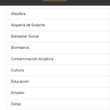
Albufera
Alquería de Solache
Bienestar Social
Bomberos
Contaminación Acústica
Cultura
Educación
Empleo
Fallas