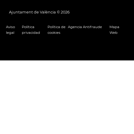
Ajuntament de València ©
2026
Aviso
Política
Política de
Agencia Antifraude
Mapa
legal
privacidad
cookies
Web