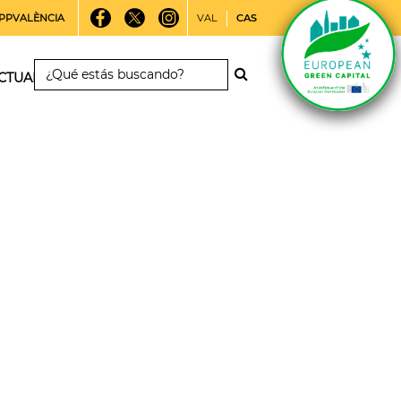
PPVALÈNCIA
VAL
CAS
CTUALIDAD