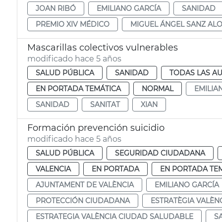
JOAN RIBÓ
EMILIANO GARCÍA
SANIDAD
PREMIO XIV MÉDICO
MIGUEL ÁNGEL SANZ AL
Mascarillas colectivos vulnerables
modificado hace 5 años
SALUD PÚBLICA
SANIDAD
TODAS LAS AU
EN PORTADA TEMÁTICA
NORMAL
EMILIA
SANIDAD
SANITAT
XIAN
Formación prevención suicidio
modificado hace 5 años
SALUD PÚBLICA
SEGURIDAD CIUDADANA
VALENCIA
EN PORTADA
EN PORTADA TE
AJUNTAMENT DE VALÈNCIA
EMILIANO GARCÍA
PROTECCIÓN CIUDADANA
ESTRATÈGIA VALÈN
ESTRATEGIA VALÈNCIA CIUDAD SALUDABLE
S