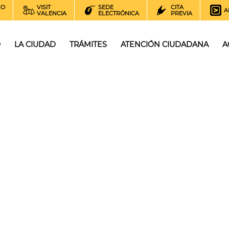
NO
VISIT
SEDE
CITA
A
VALENCIA
ELECTRÓNICA
PREVIA
O
LA CIUDAD
TRÁMITES
ATENCIÓN CIUDADANA
A