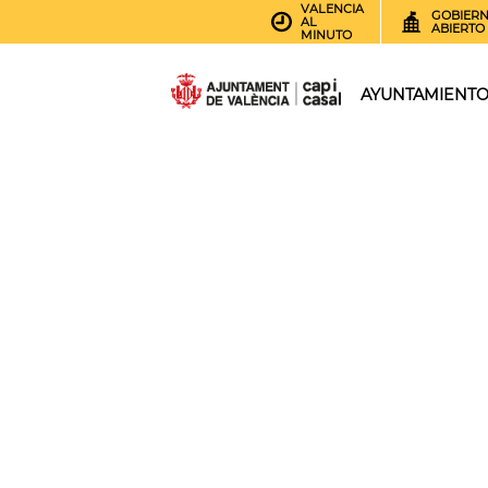
VALENCIA
GOBIER
AL
ABIERTO
MINUTO
AYUNTAMIENT