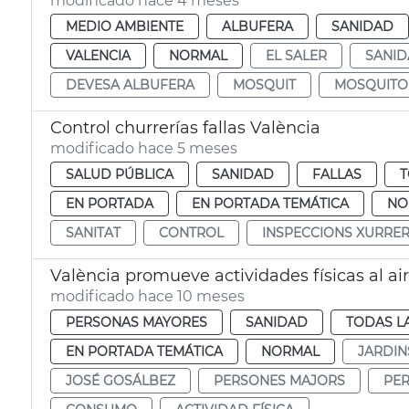
modificado hace 4 meses
MEDIO AMBIENTE
ALBUFERA
SANIDAD
VALENCIA
NORMAL
EL SALER
SANI
DEVESA ALBUFERA
MOSQUIT
MOSQUITO
Control churrerías fallas València
modificado hace 5 meses
SALUD PÚBLICA
SANIDAD
FALLAS
T
EN PORTADA
EN PORTADA TEMÁTICA
NO
SANITAT
CONTROL
INSPECCIONS XURRER
València promueve actividades físicas al air
modificado hace 10 meses
PERSONAS MAYORES
SANIDAD
TODAS L
EN PORTADA TEMÁTICA
NORMAL
JARDIN
JOSÉ GOSÁLBEZ
PERSONES MAJORS
PE