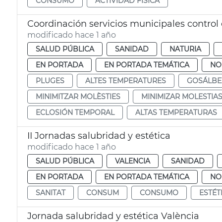
CONSUMO
ACTIVIDAD FÍSICA
Coordinación servicios municipales control 
modificado hace 1 año
SALUD PÚBLICA
SANIDAD
NATURIA
EN PORTADA
EN PORTADA TEMÁTICA
NO
PLUGES
ALTES TEMPERATURES
GOSÁLBE
MINIMITZAR MOLÈSTIES
MINIMIZAR MOLESTIA
ECLOSIÓN TEMPORAL
ALTAS TEMPERATURAS
II Jornadas salubridad y estética
modificado hace 1 año
SALUD PÚBLICA
VALENCIA
SANIDAD
EN PORTADA
EN PORTADA TEMÁTICA
NO
SANITAT
CONSUM
CONSUMO
ESTÉT
Jornada salubridad y estética València