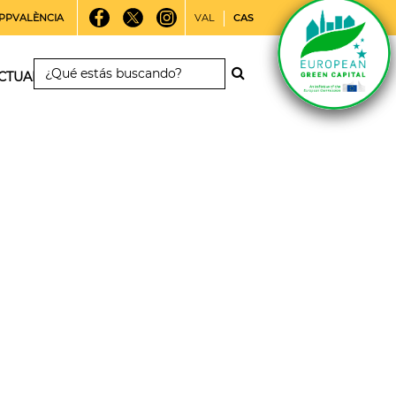
PPVALÈNCIA
VAL
CAS
CTUALIDAD