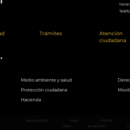
Horari
Teléf
ad
Trámites
Atención
ciudadana
.
Medio ambiente y salud
Derec
Protección ciudadana
Movil
Hacienda
Accesibilidad
Aviso
Política
legal
privacidad
c