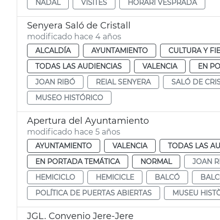
NADAL
VISITES
HORARI VESPRADA
Senyera Saló de Cristall
modificado hace 4 años
ALCALDÍA
AYUNTAMIENTO
CULTURA Y FI
TODAS LAS AUDIENCIAS
VALENCIA
EN P
JOAN RIBÓ
REIAL SENYERA
SALÓ DE CRI
MUSEO HISTÓRICO
Apertura del Ayuntamiento
modificado hace 5 años
AYUNTAMIENTO
VALENCIA
TODAS LAS AU
EN PORTADA TEMÁTICA
NORMAL
JOAN R
HEMICICLO
HEMICICLE
BALCÓ
BAL
POLÍTICA DE PUERTAS ABIERTAS
MUSEU HIST
JGL. Convenio Jere-Jere