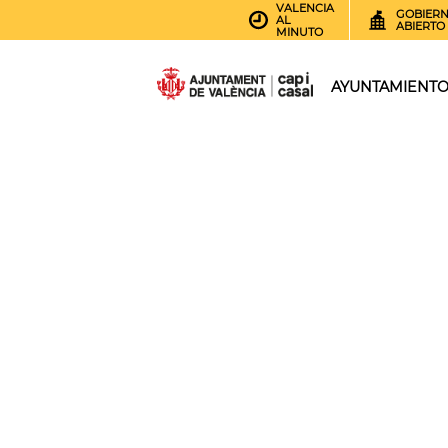
VALENCIA
GOBIER
AL
ABIERTO
MINUTO
AYUNTAMIENT