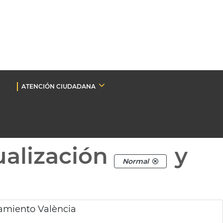
ATENCIÓN CIUDADANA
ualización
y
Normal
amiento València