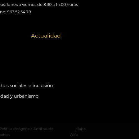
os: lunes a viernes de 8:30 a 14:00 horas
ono: 963 52 54 78
Actualidad
hos sociales e inclusión
idad y urbanismo
Política de
Agencia Antifraude
Mapa
ookies
Web