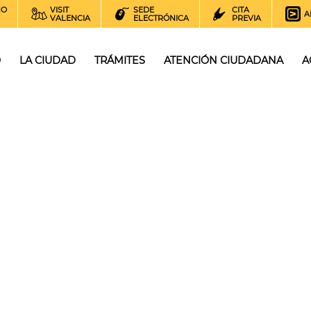
NO
VISIT
SEDE
CITA
A
VALENCIA
ELECTRÓNICA
PREVIA
O
LA CIUDAD
TRÁMITES
ATENCIÓN CIUDADANA
A