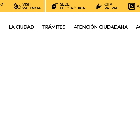
NO
VISIT
SEDE
CITA
A
VALENCIA
ELECTRÓNICA
PREVIA
O
LA CIUDAD
TRÁMITES
ATENCIÓN CIUDADANA
A