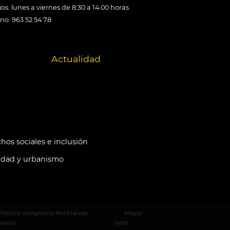
os: lunes a viernes de 8:30 a 14:00 horas
ono: 963 52 54 78
Actualidad
hos sociales e inclusión
idad y urbanismo
Política de
Agencia Antifraude
Mapa
ookies
Web