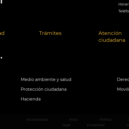
Horari
Teléf
ad
Trámites
Atención
ciudadana
.
Medio ambiente y salud
Derec
Protección ciudadana
Movil
Hacienda
Accesibilidad
Aviso
Política
legal
privacidad
c