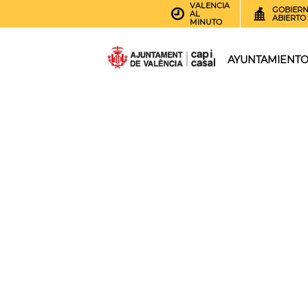
VALENCIA
GOBIER
AL
ABIERTO
MINUTO
AYUNTAMIENT