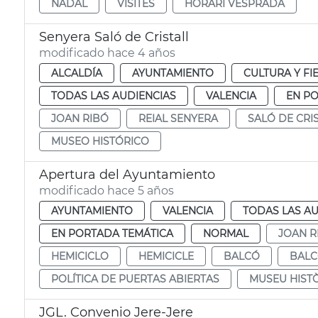
NADAL
VISITES
HORARI VESPRADA
Senyera Saló de Cristall
modificado hace 4 años
ALCALDÍA
AYUNTAMIENTO
CULTURA Y FI
TODAS LAS AUDIENCIAS
VALENCIA
EN P
JOAN RIBÓ
REIAL SENYERA
SALÓ DE CRI
MUSEO HISTÓRICO
Apertura del Ayuntamiento
modificado hace 5 años
AYUNTAMIENTO
VALENCIA
TODAS LAS AU
EN PORTADA TEMÁTICA
NORMAL
JOAN R
HEMICICLO
HEMICICLE
BALCÓ
BAL
POLÍTICA DE PUERTAS ABIERTAS
MUSEU HIST
JGL. Convenio Jere-Jere