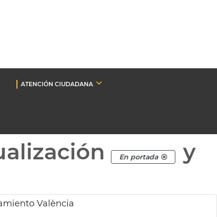
ATENCIÓN CIUDADANA
ualización
y
En portada
amiento València