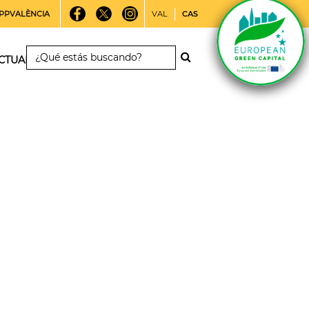
PPVALÈNCIA
VAL
CAS
CTUALIDAD