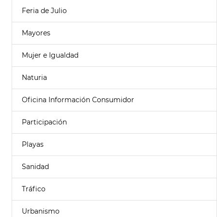
Feria de Julio
Mayores
Mujer e Igualdad
Naturia
Oficina Información Consumidor
Participación
Playas
Sanidad
Tráfico
Urbanismo