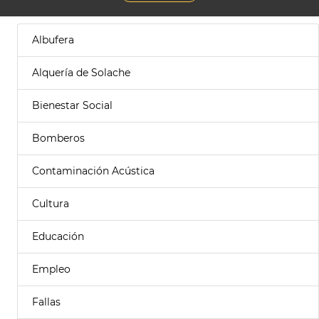
Albufera
Alquería de Solache
Bienestar Social
Bomberos
Contaminación Acústica
Cultura
Educación
Empleo
Fallas