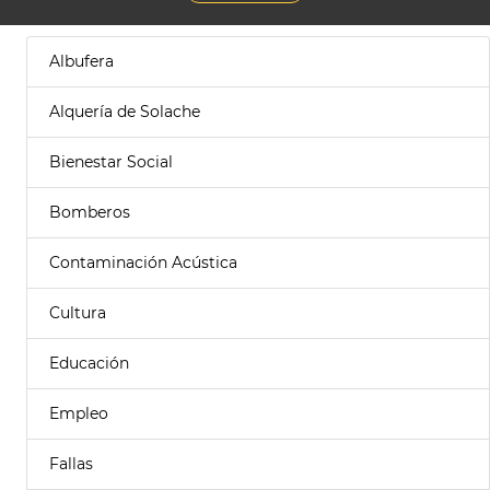
Albufera
Alquería de Solache
Bienestar Social
Bomberos
Contaminación Acústica
Cultura
Educación
Empleo
Fallas