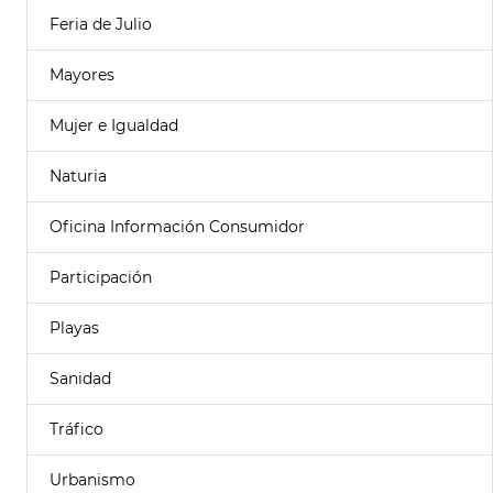
Feria de Julio
Mayores
Mujer e Igualdad
Naturia
Oficina Información Consumidor
Participación
Playas
Sanidad
Tráfico
Urbanismo