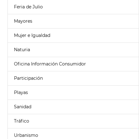
Feria de Julio
Mayores
Mujer e Igualdad
Naturia
Oficina Información Consumidor
Participación
Playas
Sanidad
Tráfico
Urbanismo