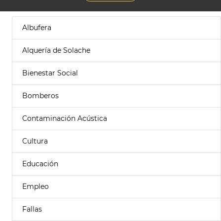
Albufera
Alquería de Solache
Bienestar Social
Bomberos
Contaminación Acústica
Cultura
Educación
Empleo
Fallas