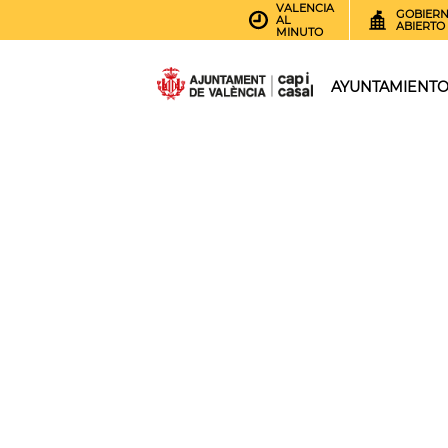
VALENCIA
GOBIER
AL
ABIERTO
MINUTO
AYUNTAMIENT