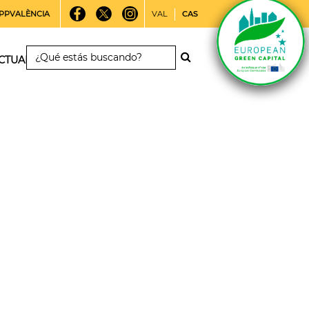
PPVALÈNCIA
VAL
CAS
CTUALIDAD