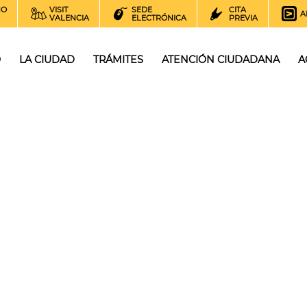
NO
VISIT
SEDE
CITA
A
VALENCIA
ELECTRÓNICA
PREVIA
O
LA CIUDAD
TRÁMITES
ATENCIÓN CIUDADANA
A