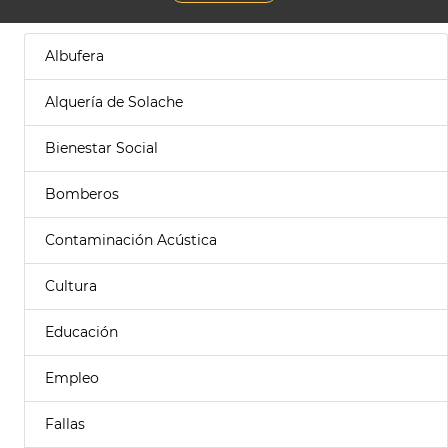
Albufera
Alquería de Solache
Bienestar Social
Bomberos
Contaminación Acústica
Cultura
Educación
Empleo
Fallas