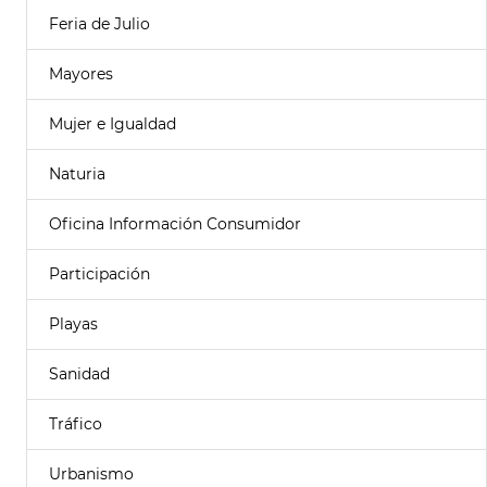
Feria de Julio
Mayores
Mujer e Igualdad
Naturia
Oficina Información Consumidor
Participación
Playas
Sanidad
Tráfico
Urbanismo