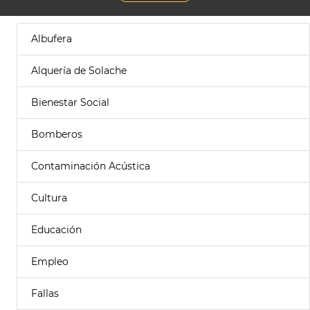
Albufera
Alquería de Solache
Bienestar Social
Bomberos
Contaminación Acústica
Cultura
Educación
Empleo
Fallas