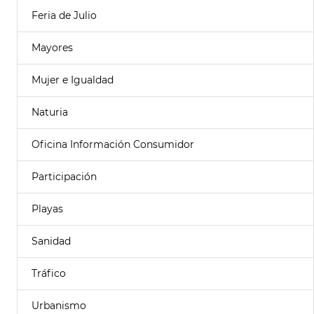
Feria de Julio
Mayores
Mujer e Igualdad
Naturia
Oficina Información Consumidor
Participación
Playas
Sanidad
Tráfico
Urbanismo