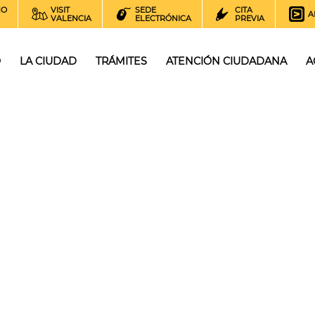
NO
VISIT
SEDE
CITA
A
VALENCIA
ELECTRÓNICA
PREVIA
O
LA CIUDAD
TRÁMITES
ATENCIÓN CIUDADANA
A