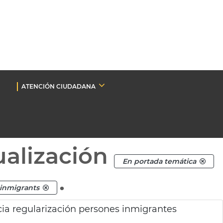
ATENCIÓN CIUDADANA
ualización
En portada temática
.
 inmigrants
ia regularización persones inmigrantes