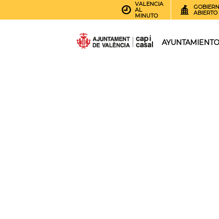
VALENCIA
GOBIER
AL
ABIERTO
MINUTO
AYUNTAMIENT