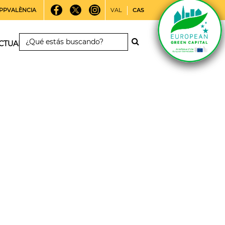
PPVALÈNCIA
VAL
CAS
CTUALIDAD