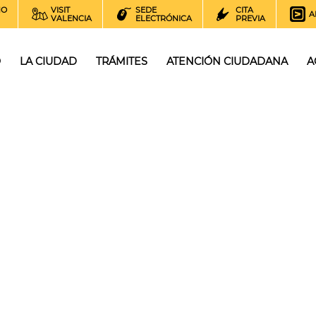
NO
VISIT
SEDE
CITA
A
VALENCIA
ELECTRÓNICA
PREVIA
O
LA CIUDAD
TRÁMITES
ATENCIÓN CIUDADANA
A