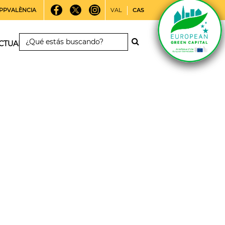
PPVALÈNCIA
VAL
CAS
CTUALIDAD