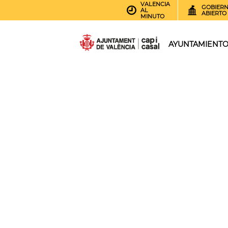
VALENCIA
GOBIER
AL
ABIERTO
MINUTO
AYUNTAMIENT