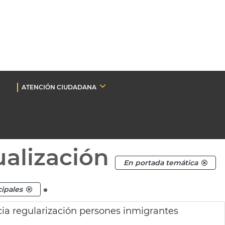
ATENCIÓN CIUDADANA
ualización
En portada temática
.
cipales
ia regularización persones inmigrantes