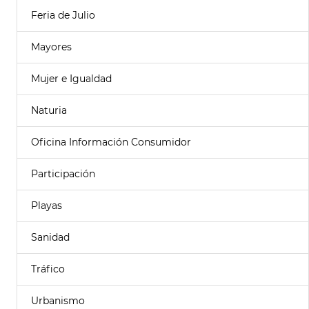
Feria de Julio
Mayores
Mujer e Igualdad
Naturia
Oficina Información Consumidor
Participación
Playas
Sanidad
Tráfico
Urbanismo