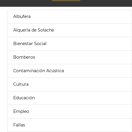
Albufera
Alquería de Solache
Bienestar Social
Bomberos
Contaminación Acústica
Cultura
Educación
Empleo
Fallas