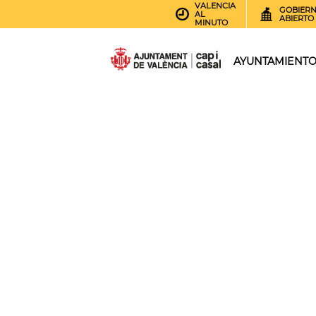
VALENCIA
GOBIER
AL
ABIERTO
MINUTO
AYUNTAMIENT