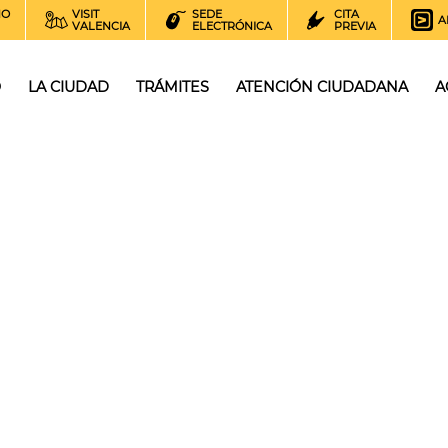
NO
VISIT
SEDE
CITA
A
VALENCIA
ELECTRÓNICA
PREVIA
O
LA CIUDAD
TRÁMITES
ATENCIÓN CIUDADANA
A