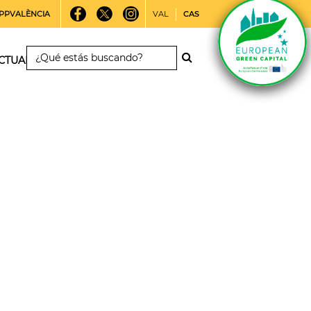
PPVALÈNCIA
VAL
CAS
CTUALIDAD