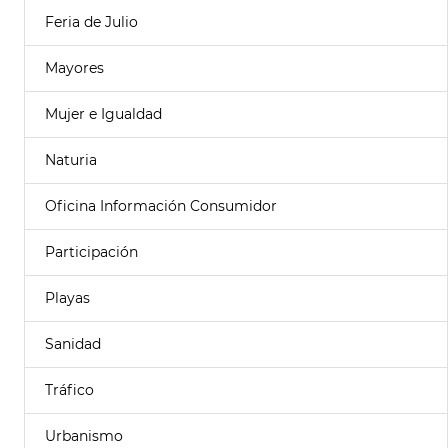
Feria de Julio
Mayores
Mujer e Igualdad
Naturia
Oficina Información Consumidor
Participación
Playas
Sanidad
Tráfico
Urbanismo