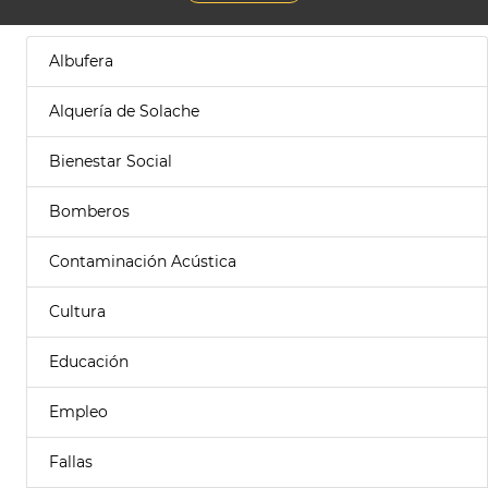
Albufera
Alquería de Solache
Bienestar Social
Bomberos
Contaminación Acústica
Cultura
Educación
Empleo
Fallas