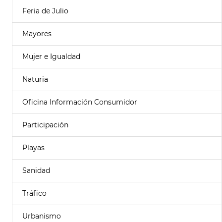
Feria de Julio
Mayores
Mujer e Igualdad
Naturia
Oficina Información Consumidor
Participación
Playas
Sanidad
Tráfico
Urbanismo