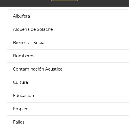
Albufera
Alquería de Solache
Bienestar Social
Bomberos
Contaminación Acústica
Cultura
Educación
Empleo
Fallas