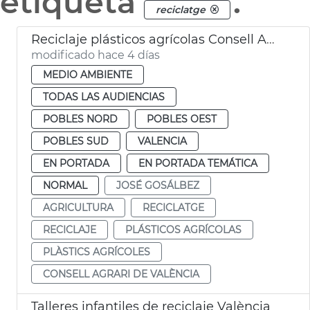
etiqueta
.
reciclatge
Reciclaje plásticos agrícolas Consell Agrari València
modificado hace 4 días
MEDIO AMBIENTE
TODAS LAS AUDIENCIAS
POBLES NORD
POBLES OEST
POBLES SUD
VALENCIA
EN PORTADA
EN PORTADA TEMÁTICA
NORMAL
JOSÉ GOSÁLBEZ
AGRICULTURA
RECICLATGE
RECICLAJE
PLÁSTICOS AGRÍCOLAS
PLÀSTICS AGRÍCOLES
CONSELL AGRARI DE VALÈNCIA
Talleres infantiles de reciclaje València