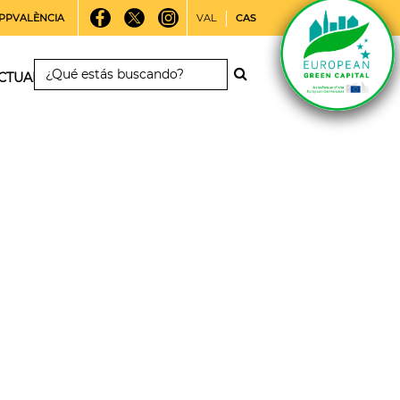
PPVALÈNCIA
VAL
CAS
CTUALIDAD