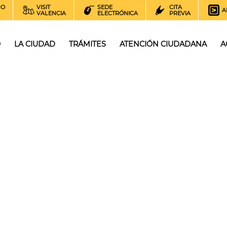
NO
VISIT
SEDE
CITA
A
VALENCIA
ELECTRÓNICA
PREVIA
O
LA CIUDAD
TRÁMITES
ATENCIÓN CIUDADANA
A