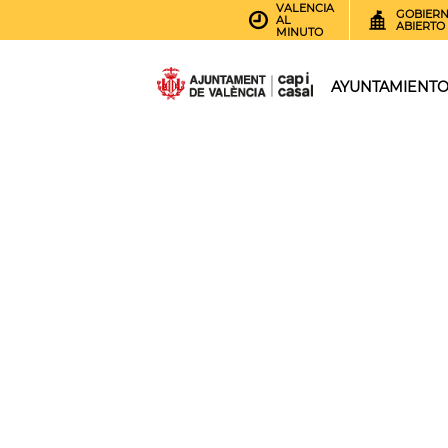
VALENCIA
GOBIER
AL
ABIERTO
MINUTO
AYUNTAMIENT