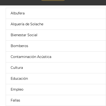
Albufera
Alquería de Solache
Bienestar Social
Bomberos
Contaminación Acústica
Cultura
Educación
Empleo
Fallas