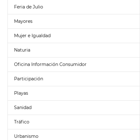
Feria de Julio
Mayores
Mujer e Igualdad
Naturia
Oficina Información Consumidor
Participación
Playas
Sanidad
Tráfico
Urbanismo