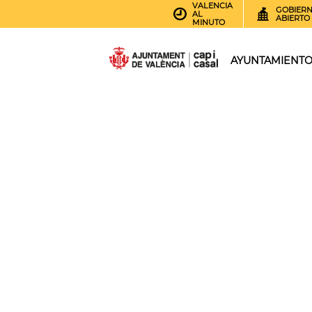
VALENCIA
GOBIER
AL
ABIERTO
MINUTO
AYUNTAMIENT