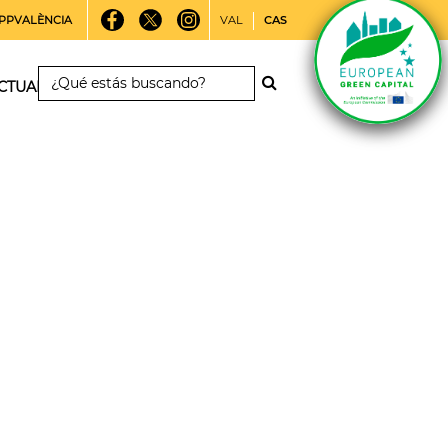
PPVALÈNCIA
VAL
CAS
CTUALIDAD