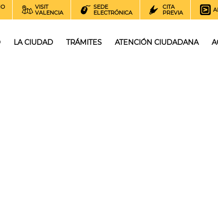
NO
VISIT
SEDE
CITA
A
VALENCIA
ELECTRÓNICA
PREVIA
O
LA CIUDAD
TRÁMITES
ATENCIÓN CIUDADANA
A