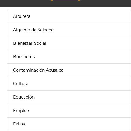
Albufera
Alquería de Solache
Bienestar Social
Bomberos
Contaminación Acústica
Cultura
Educación
Empleo
Fallas