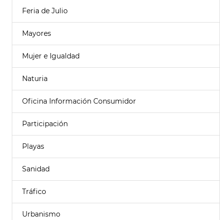
Feria de Julio
Mayores
Mujer e Igualdad
Naturia
Oficina Información Consumidor
Participación
Playas
Sanidad
Tráfico
Urbanismo