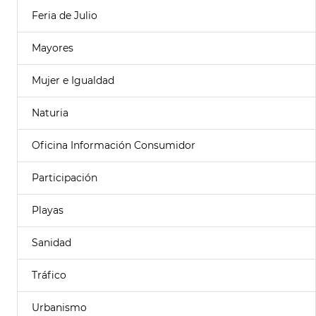
Feria de Julio
Mayores
Mujer e Igualdad
Naturia
Oficina Información Consumidor
Participación
Playas
Sanidad
Tráfico
Urbanismo