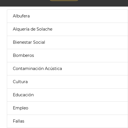
Albufera
Alquería de Solache
Bienestar Social
Bomberos
Contaminación Acústica
Cultura
Educación
Empleo
Fallas