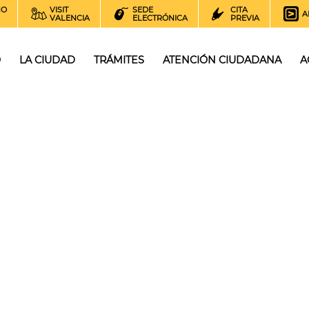
NO
VISIT
SEDE
CITA
A
VALENCIA
ELECTRÓNICA
PREVIA
O
LA CIUDAD
TRÁMITES
ATENCIÓN CIUDADANA
A