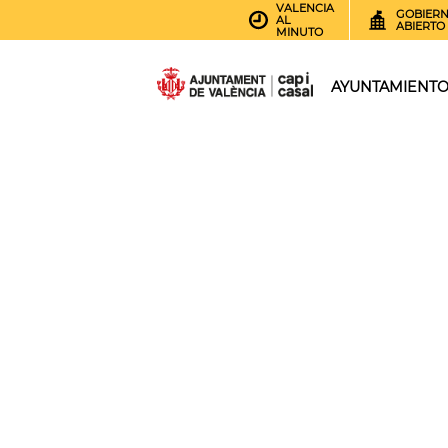
VALENCIA
GOBIER
AL
ABIERTO
MINUTO
AYUNTAMIENT