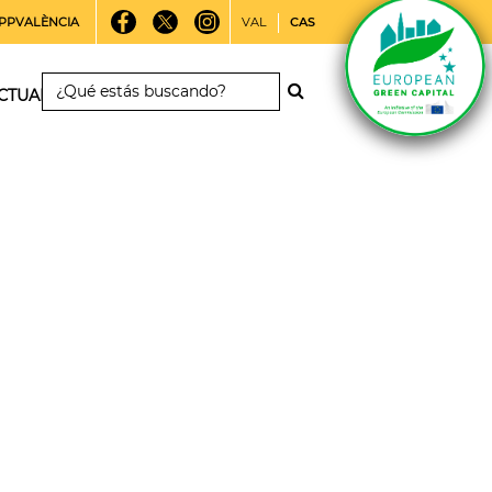
PPVALÈNCIA
VAL
CAS
CTUALIDAD