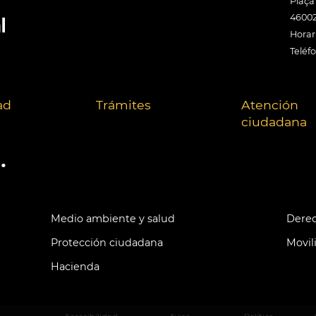
Plaça
46002
Horari
Teléf
ad
Trámites
Atención
ciudadana
.
Medio ambiente y salud
Derec
Protección ciudadana
Movil
Hacienda