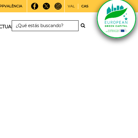
PPVALÈNCIA
VAL
CAS
CTUALIDAD