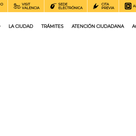
NO
VISIT
SEDE
CITA
A
VALENCIA
ELECTRÓNICA
PREVIA
O
LA CIUDAD
TRÁMITES
ATENCIÓN CIUDADANA
A