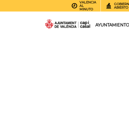
VALENCIA
GOBIER
AL
ABIERTO
MINUTO
AYUNTAMIENT