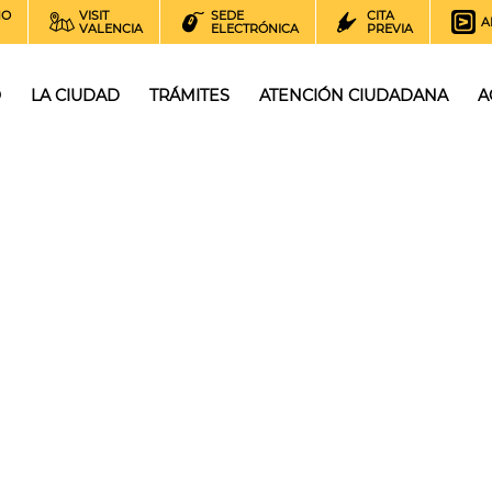
NO
VISIT
SEDE
CITA
A
VALENCIA
ELECTRÓNICA
PREVIA
O
LA CIUDAD
TRÁMITES
ATENCIÓN CIUDADANA
A