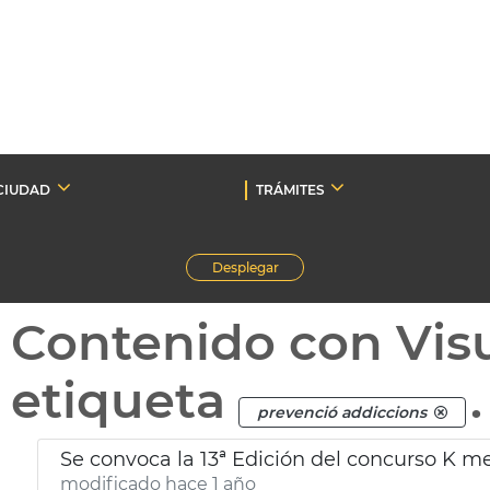
CIUDAD
TRÁMITES
Desplegar
Contenido con Vis
etiqueta
.
prevenció addiccions
Se convoca la 13ª Edición del concurso K m
modificado hace 1 año