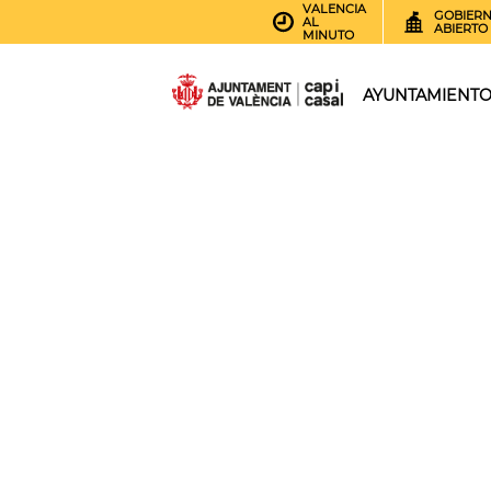
VALENCIA
GOBIER
AL
ABIERTO
MINUTO
AYUNTAMIENT