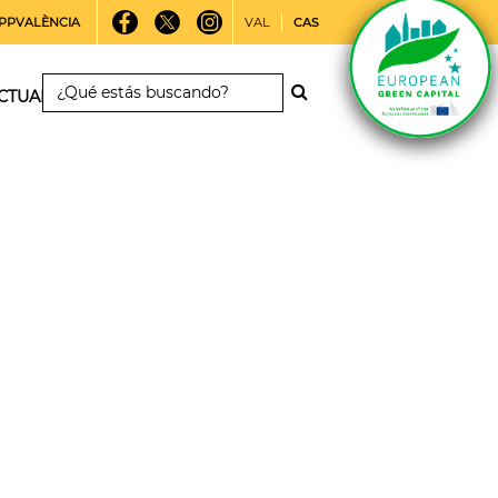
PPVALÈNCIA
VAL
CAS
CTUALIDAD